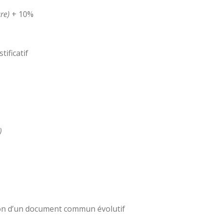
ure)
+ 10%
tificatif
)
tion d’un document commun évolutif