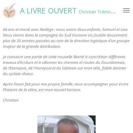
Passer
A LIVRE OUVERT
Christian Trémouilles
au
contenu
principal
66 ans et marié avec Nadège ; nous avons deux enfants, Samuel et Lisa.
Nous vivons dans la campagne du Sud Essonne où j’oublie doucement
plus de 35 années passées au sein de la direction logistique d’un groupe
majeur de la grande distribution.
Je consacre une partie de cette nouvelle liberté à concrétiser différents
travaux d’écriture et à sillonner les chemins et routes du Dourdannais,
de l’Etampois, de l'Hurepoix et du Gâtinais sur mon vélo, fidèle destrier
du cycliste rêveur.
Après l’avoir fait pour ma propre famille, vous accompagner pour écrire
l’histoire de la vôtre, est mon nouvel horizon.
Christian